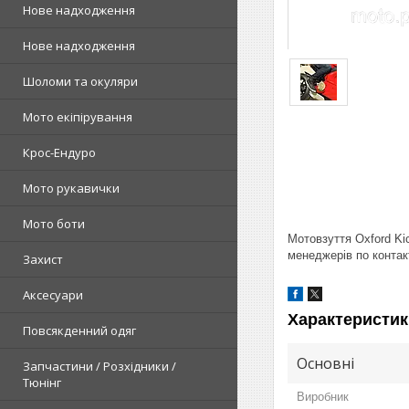
Нове надходження
Нове надходження
Шоломи та окуляри
Мото екіпірування
Крос-Ендуро
Мото рукавички
Мото боти
Мотовзуття Oxford Ki
менеджерів по контак
Захист
Аксесуари
Характеристик
Повсякденний одяг
Основні
Запчастини / Розхідники /
Тюнінг
Виробник