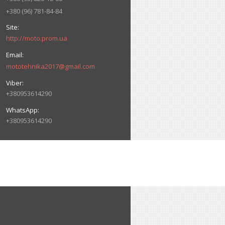
+380 (96) 781-84-84
http://moto.prom.ua
mototehnika2017@gmail.com
+380953614290
+380953614290