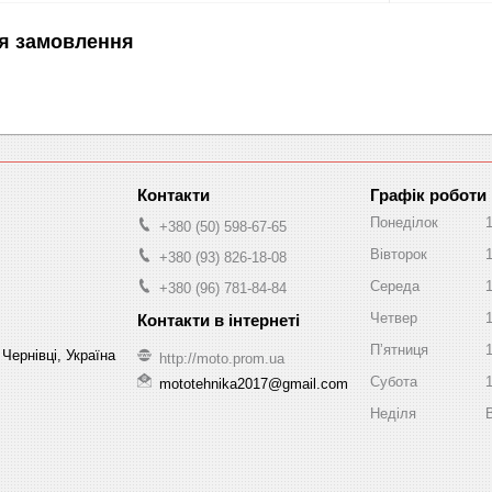
я замовлення
Графік роботи
Понеділок
+380 (50) 598-67-65
Вівторок
+380 (93) 826-18-08
Середа
+380 (96) 781-84-84
Четвер
Пʼятниця
Чернівці, Україна
http://moto.prom.ua
Субота
mototehnika2017@gmail.com
Неділя