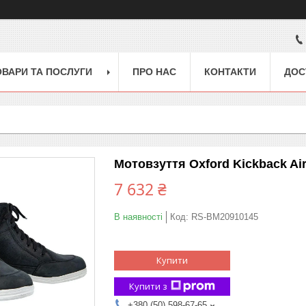
ОВАРИ ТА ПОСЛУГИ
ПРО НАС
КОНТАКТИ
ДОС
Мотовзуття Oxford Kickback Air
7 632 ₴
В наявності
Код:
RS-BM20910145
Купити
Купити з
+380 (50) 598-67-65