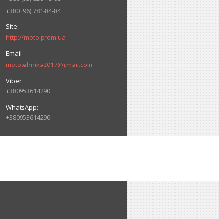
+380 (96) 781-84-84
http://moto.prom.ua
mototehnika2017@gmail.com
+380953614290
+380953614290