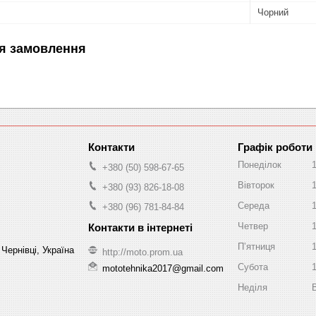
Чорний
я замовлення
Графік роботи
Понеділок
+380 (50) 598-67-65
Вівторок
+380 (93) 826-18-08
Середа
+380 (96) 781-84-84
Четвер
Пʼятниця
Чернівці, Україна
http://moto.prom.ua
Субота
mototehnika2017@gmail.com
Неділя