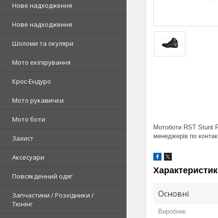
Нове надходження
Нове надходження
Шоломи та окуляри
Мото екіпірування
Крос-Ендуро
Мото рукавички
Мото боти
Мотоботи RST Stunt P
менеджерів по контак
Захист
Аксесуари
Характеристик
Повсякденний одяг
Основні
Запчастини / Розхідники /
Тюнінг
Виробник