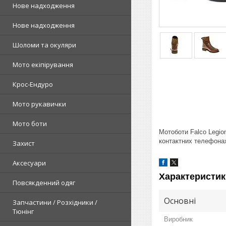
Нове надходження
Нове надходження
Шоломи та окуляри
Мото екіпірування
Крос-Ендуро
Мото рукавички
Мото боти
Мотоботи Falco Legio
контактних телефонах
Захист
Аксесуари
Характеристик
Повсякденний одяг
Основні
Запчастини / Розхідники /
Тюнінг
Виробник