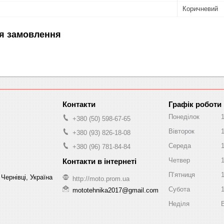
Коричневий
я замовлення
Графік роботи
Понеділок
+380 (50) 598-67-65
Вівторок
+380 (93) 826-18-08
Середа
+380 (96) 781-84-84
Четвер
Пʼятниця
Чернівці, Україна
http://moto.prom.ua
Субота
mototehnika2017@gmail.com
Неділя