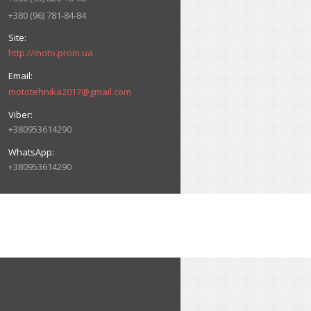
+380 (96) 781-84-84
http://moto.prom.ua
mototehnika2017@gmail.com
+380953614290
+380953614290