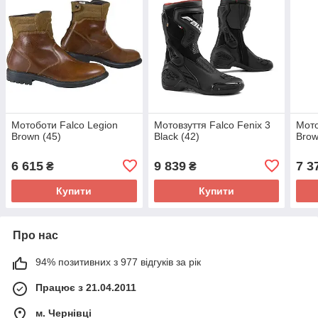
Мотоботи Falco Legion
Мотовзуття Falco Fenix 3
Мото
Brown (45)
Black (42)
Brow
6 615
9 839
7 3
₴
₴
Купити
Купити
Про нас
94% позитивних з 977 відгуків за рік
Працює з 21.04.2011
м. Чернівці