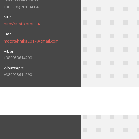
+380 (96) 781-84-84
http://moto.prom.ua
mototehnika2017@gmail.com
+380953614290
+380953614290