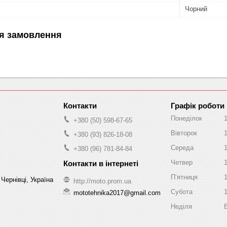
Чорний
я замовлення
Графік роботи
Понеділок
+380 (50) 598-67-65
Вівторок
+380 (93) 826-18-08
Середа
+380 (96) 781-84-84
Четвер
Пʼятниця
Чернівці, Україна
http://moto.prom.ua
Субота
mototehnika2017@gmail.com
Неділя