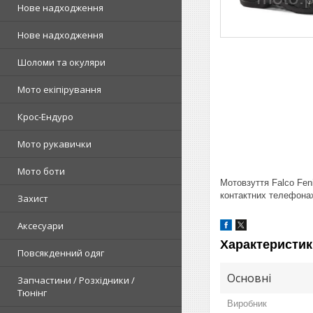
Нове надходження
Нове надходження
Шоломи та окуляри
Мото екіпірування
Крос-Ендуро
Мото рукавички
Мото боти
Мотовзуття Falco Fen
контактних телефонах
Захист
Аксесуари
Характеристик
Повсякденний одяг
Основні
Запчастини / Розхідники /
Тюнінг
Виробник