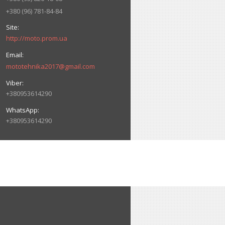
+380 (96) 781-84-84
http://moto.prom.ua
mototehnika2017@gmail.com
+380953614290
+380953614290