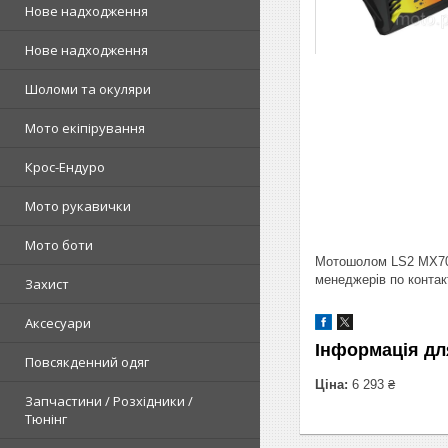
Нове надходження
Нове надходження
Шоломи та окуляри
Мото екіпірування
Крос-Ендуро
Мото рукавички
Мото боти
Мотошолом LS2 MX708 
менеджерів по контак
Захист
Аксесуари
Інформація дл
Повсякденний одяг
Ціна:
6 293 ₴
Запчастини / Розхідники /
Тюнінг