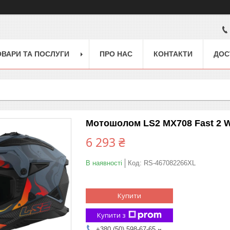
ОВАРИ ТА ПОСЛУГИ
ПРО НАС
КОНТАКТИ
ДОС
Мотошолом LS2 MX708 Fast 2 Wa
6 293 ₴
В наявності
Код:
RS-467082266XL
Купити
Купити з
+380 (50) 598-67-65