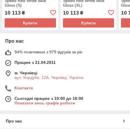
Speed Red White Blue
Speed Red White Blue
Spee
Gloss (S)
Gloss (XL)
Glos
10 113
10 113
10 
₴
₴
Купити
Купити
Про нас
94% позитивних з 979 відгуків за рік
Працює з 21.04.2011
м. Чернівці
вул. Кордуби, 12А, Чернівці, Україна
Контакти
Сьогодні працює з 10:00 до 16:00
Показати весь графік роботи
Про нас