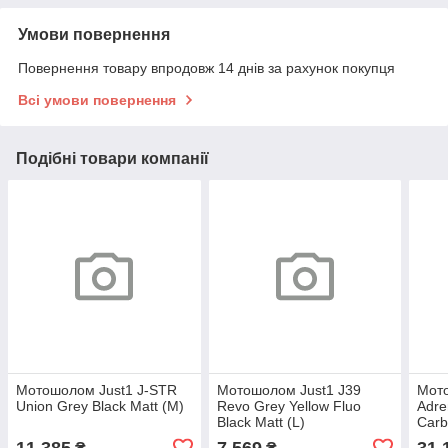
Умови повернення
Повернення товару впродовж 14 днів за рахунок покупця
Всі умови повернення
Подібні товари компанії
Мотошолом Just1 J-STR
Мотошолом Just1 J39
Мото
Union Grey Black Matt (M)
Revo Grey Yellow Fluo
Adre
Black Matt (L)
Carb
11 385
7 569
31 