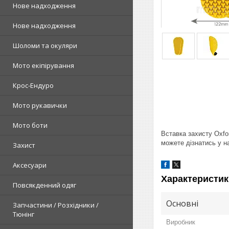
Нове надходження
Нове надходження
Шоломи та окуляри
Мото екіпірування
Крос-Ендуро
Мото рукавички
Мото боти
Вставка захисту Oxfor
можете дізнатись у н
Захист
Аксесуари
Характеристик
Повсякденний одяг
Основні
Запчастини / Розхідники /
Тюнінг
Виробник