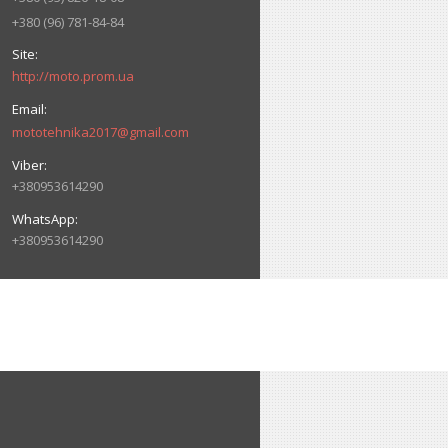
+380 (96) 781-84-84
http://moto.prom.ua
mototehnika2017@gmail.com
+380953614290
+380953614290