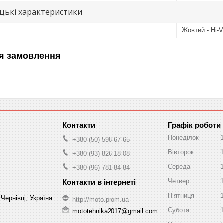
цькі характеристики
Жовтий - Hi-V
я замовлення
Графік роботи
Понеділок
+380 (50) 598-67-65
Вівторок
+380 (93) 826-18-08
Середа
+380 (96) 781-84-84
Четвер
Пʼятниця
Чернівці, Україна
http://moto.prom.ua
Субота
mototehnika2017@gmail.com