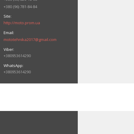
+380 (96) 781-84-84
http://moto.prom.ua
mototehnika2017@gmail.com
+380953614290
+380953614290