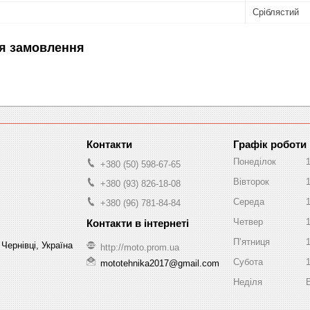
Сріблястий
я замовлення
Графік роботи
Понеділок
+380 (50) 598-67-65
Вівторок
+380 (93) 826-18-08
Середа
+380 (96) 781-84-84
Четвер
Пʼятниця
Чернівці, Україна
http://moto.prom.ua
Субота
mototehnika2017@gmail.com
Неділя