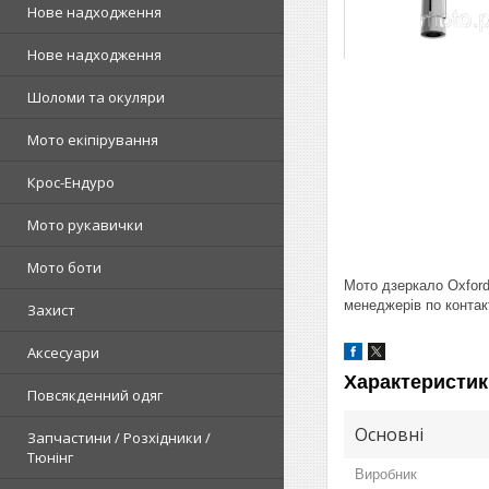
Нове надходження
Нове надходження
Шоломи та окуляри
Мото екіпірування
Крос-Ендуро
Мото рукавички
Мото боти
Мото дзеркало Oxford
менеджерів по контак
Захист
Аксесуари
Характеристик
Повсякденний одяг
Основні
Запчастини / Розхідники /
Тюнінг
Виробник