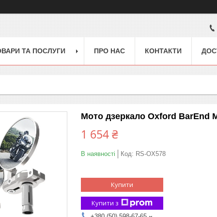
ОВАРИ ТА ПОСЛУГИ
ПРО НАС
КОНТАКТИ
ДОС
Мото дзеркало Oxford BarEnd Mir
1 654 ₴
В наявності
Код:
RS-OX578
Купити
Купити з
+380 (50) 598-67-65