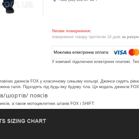
повернення товару протягом 14 днів
за раху
У компанії підключені електронні платежі. Те
ловічих джинсів FOX у класичному синьому кольорі. Джинси сидять рівно п
ижена талія. Підходять під будь-яку будову тіла. Ця модель джинсів FO
в/шортів/ поясів
инсів, а також мотоциклетних штанів FOX і SHIFT: