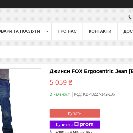
ОВАРИ ТА ПОСЛУГИ
ПРО НАС
КОНТАКТИ
ДОС
Джинси FOX Ergocentric Jean [B
5 059 ₴
В наявності
Код:
KB-43227-142-136
Купити
Купити з
+380 (50) 598-67-65