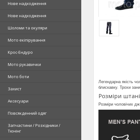
Нове надходження
Нове надходження
Шоломи та окуляри
Мото екіпірування
Крос-Ендуро
Мото рукавички
Мото боти
Легендарна якість чо
блискавку. Трохи зан
Захист
Розміри штані
Аксесуари
Розміри чоловічих дж
Повсякденний одяг
Запчастини / Розхідники /
Тюнінг