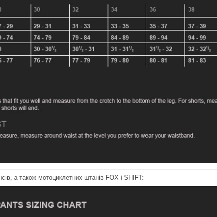
сів, а також мотоциклетних штанів FOX і SHIFT: