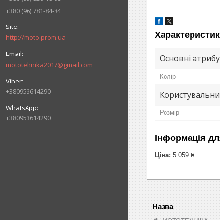
+380 (96) 781-84-84
Характеристик
http://moto.prom.ua
Основні атриб
mototehnika2017@gmail.com
Колір
+380953614290
Користувальни
Розмір
+380953614290
Інформація дл
Ціна:
5 059 ₴