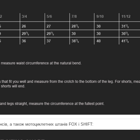
сів, а також мотоциклетних штанів FOX і SHIFT: