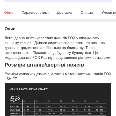
Опис
Характеристики
Доставка
Оплата
Умови п
Опис
Легендарна якість чоловічих джинсів FOX у класичному
синьому кольорі. Джинси сидять рівно по стегні та нозі, і за
давньою традицією застібаються на блискавку. Трохи
занижена талія. Підходять під будь-яку будову тіла. Ця
модель джинсів FOX Racing представлена різними розмірами.
Розміри штанів/шортів/ поясів
Розміри чоловічих джинсів, а також мотоциклетних штанів FOX
і SHIFT: