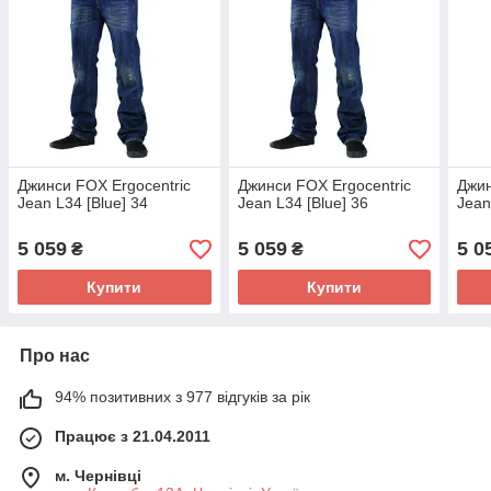
Джинси FOX Ergocentric
Джинси FOX Ergocentric
Джин
Jean L34 [Blue] 34
Jean L34 [Blue] 36
Jean
5 059
5 059
5 0
₴
₴
Купити
Купити
Про нас
94% позитивних з 977 відгуків за рік
Працює з 21.04.2011
м. Чернівці