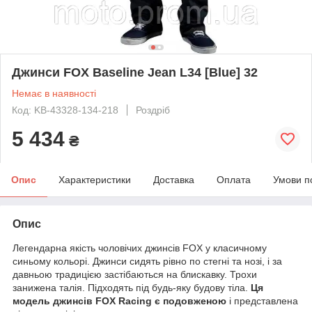
Джинси FOX Baseline Jean L34 [Blue] 32
Немає в наявності
Код: KB-43328-134-218
Роздріб
5 434
₴
Опис
Характеристики
Доставка
Оплата
Умови п
Опис
Легендарна якість чоловічих джинсів FOX у класичному
синьому кольорі. Джинси сидять рівно по стегні та нозі, і за
давньою традицією застібаються на блискавку. Трохи
занижена талія. Підходять під будь-яку будову тіла.
Ця
модель джинсів FOX Racing є подовженою
і представлена