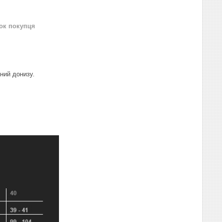
нок покупця
ний донизу.