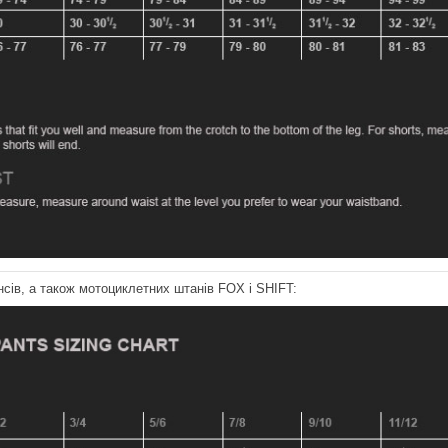
сів, а також мотоциклетних штанів FOX і SHIFT: