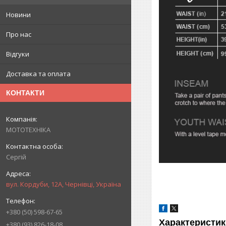
Новини
Про нас
Відгуки
Доставка та оплата
КОНТАКТИ
МОТОТЕХНІКА
Сергій
вул. Кордуби, 12А, Чернівці, Україна
+380 (50) 598-67-65
Характеристик
+380 (93) 826-18-08