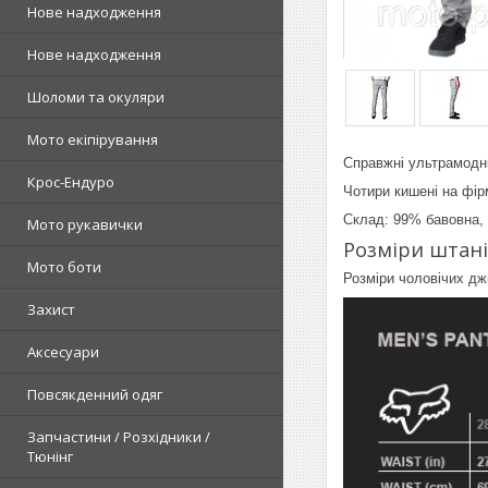
Нове надходження
Нове надходження
Шоломи та окуляри
Мото екіпірування
Справжні ультрамодн
Крос-Ендуро
Чотири кишені на фір
Склад: 99% бавовна,
Мото рукавички
Розміри штані
Мото боти
Розміри чоловічих дж
Захист
Аксесуари
Повсякденний одяг
Запчастини / Розхідники /
Тюнінг