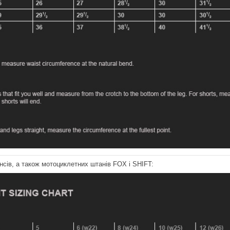
сів, а також мотоциклетних штанів FOX і SHIFT: