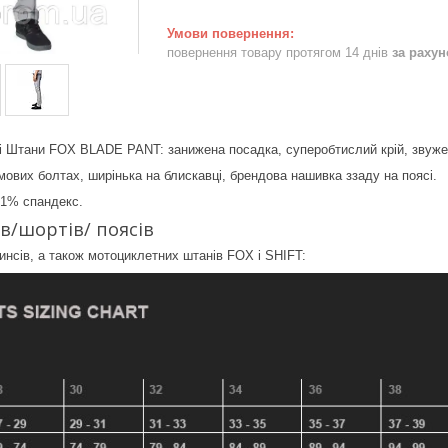
повернення товару протягом 14 днів
за раху
і Штани FOX BLADE PANT: занижена посадка, суперобтислий крій, звуже
мових болтах, ширінька на блискавці, брендова нашивка ззаду на поясі.
 1% спандекс.
в/шортів/ поясів
инсів, а також мотоциклетних штанів FOX і SHIFT: