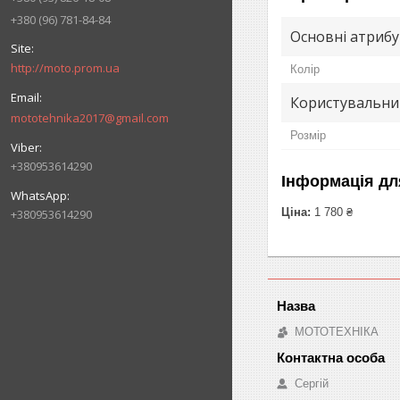
+380 (96) 781-84-84
Основні атриб
http://moto.prom.ua
Колір
Користувальни
mototehnika2017@gmail.com
Розмір
+380953614290
Інформація дл
Ціна:
1 780 ₴
+380953614290
МОТОТЕХНІКА
Сергій