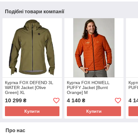
Подібні товари компанії
Куртка FOX DEFEND 3L
Куртка FOX HOWELL
Кур
WATER Jacket [Olive
PUFFY Jacket [Burnt
PUFF
Green] XL
Orange] M
10 299
4 140
4 1
₴
₴
Купити
Купити
Про нас