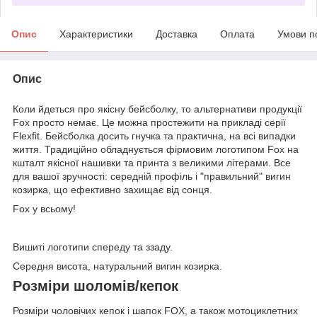
Опис
Характеристики
Доставка
Оплата
Умови п
Опис
Коли йдеться про якісну бейсболку, то альтернативи продукції
Fox просто немає. Це можна простежити на прикладі серії
Flexfit. Бейсболка досить гнучка та практична, на всі випадки
життя. Традиційно обладнується фірмовим логотипом Fox на
кшталт якісної нашивки та принта з великими літерами. Все
для вашої зручності: середній профіль і "правильний" вигин
козирка, що ефективно захищає від сонця.
Fox у всьому!
Вишиті логотипи спереду та ззаду.
Середня висота, натуральний вигин козирка.
Розміри шоломів/кепок
Розміри чоловічих кепок і шапок FOX, а також мотоциклетних