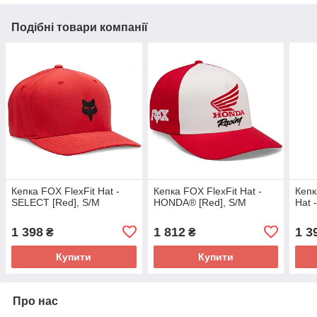
Подібні товари компанії
Кепка FOX FlexFit Hat -
Кепка FOX FlexFit Hat -
Кепк
SELECT [Red], S/M
HONDA® [Red], S/M
Hat 
1 398
1 812
1 3
₴
₴
Купити
Купити
Про нас