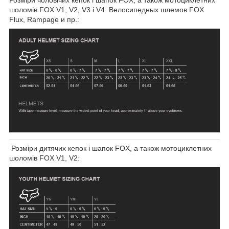
Розміри чоловічих кепок і шапок FOX, а також мотоциклетних
шоломів FOX V1, V2, V3 і V4. Велосипедных шлемов FOX
Flux, Rampage и пр.:
Розміри дитячих кепок і шапок FOX, а також мотоциклетних
шоломів FOX V1, V2: