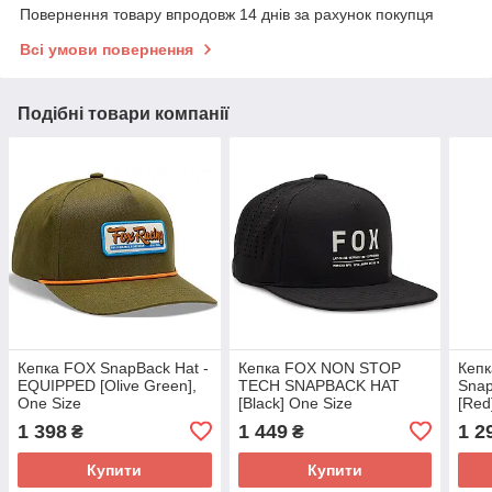
Повернення товару впродовж 14 днів за рахунок покупця
Всі умови повернення
Подібні товари компанії
Кепка FOX SnapBack Hat -
Кепка FOX NON STOP
Кепк
EQUIPPED [Olive Green],
TECH SNAPBACK HAT
Snap
One Size
[Black] One Size
[Red
1 398
1 449
1 2
₴
₴
Купити
Купити