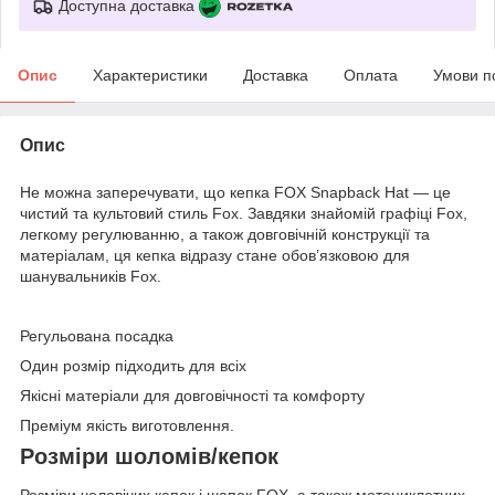
Доступна доставка
Опис
Характеристики
Доставка
Оплата
Умови п
Опис
Не можна заперечувати, що кепка FOX Snapback Hat — це
чистий та культовий стиль Fox. Завдяки знайомій графіці Fox,
легкому регулюванню, а також довговічній конструкції та
матеріалам, ця кепка відразу стане обов’язковою для
шанувальників Fox.
Регульована посадка
Один розмір підходить для всіх
Якісні матеріали для довговічності та комфорту
Преміум якість виготовлення.
Розміри шоломів/кепок