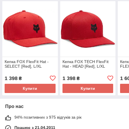
Кепка FOX FlexFit Hat -
Кепка FOX TECH FlexFit
Кеп
SELECT [Red], L/XL
Hat - HEAD [Red], L/XL
FLEX
1 398
1 398
1 6
₴
₴
Купити
Купити
Про нас
94% позитивних з 975 відгуків за рік
Працює з 21.04.2011