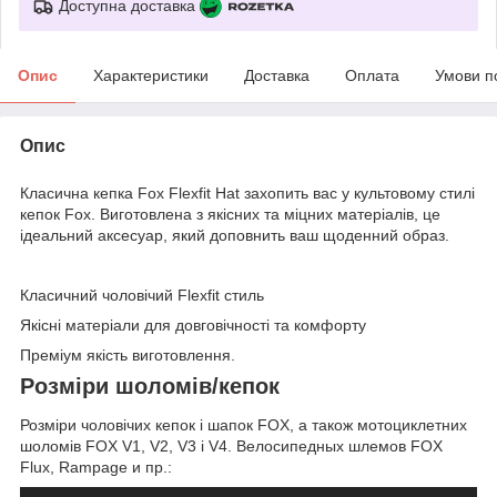
Доступна доставка
Опис
Характеристики
Доставка
Оплата
Умови п
Опис
Класична кепка Fox Flexfit Hat захопить вас у культовому стилі
кепок Fox. Виготовлена з якісних та міцних матеріалів, це
ідеальний аксесуар, який доповнить ваш щоденний образ.
Класичний чоловічий Flexfit стиль
Якісні матеріали для довговічності та комфорту
Преміум якість виготовлення.
Розміри шоломів/кепок
Розміри чоловічих кепок і шапок FOX, а також мотоциклетних
шоломів FOX V1, V2, V3 і V4. Велосипедных шлемов FOX
Flux, Rampage и пр.: