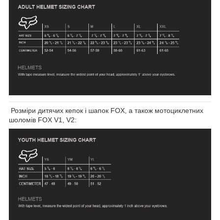
Розміри дитячих кепок і шапок FOX, а також мотоциклетних
шоломів FOX V1, V2: