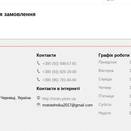
я замовлення
Графік роботи
Понеділок
+380 (50) 598-67-65
Вівторок
+380 (93) 826-18-08
Середа
+380 (96) 781-84-84
Четвер
Пʼятниця
Чернівці, Україна
http://moto.prom.ua
Субота
mototehnika2017@gmail.com
Неділя