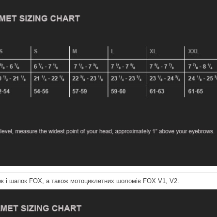
ок і шапок FOX, а також мотоциклетних шоломів FOX V1, V2: