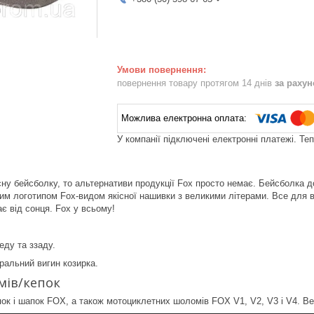
повернення товару протягом 14 днів
за раху
У компанії підключені електронні платежі. Те
сну бейсболку, то альтернативи продукції Fox просто немає. Бейсболка до
м логотипом Fox-видом якісної нашивки з великими літерами. Все для ва
 від сонця. Fox у всьому!
еду та ззаду.
ральний вигин козирка.
мів/кепок
пок і шапок FOX, а також мотоциклетних шоломів FOX V1, V2, V3 і V4. 