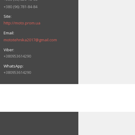
+380 (96) 781-84-84
http://moto.prom.ua
mototehnika2017@gmail.com
+380953614290
+380953614290