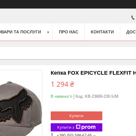
ОВАРИ ТА ПОСЛУГИ
ПРО НАС
КОНТАКТИ
ДОС
Кепка FOX EPICYCLE FLEXFIT H
1 294 ₴
В наявності
Код:
KB-23689-230-S/M
Купити
Купити з
+380 (50) 598-67-65