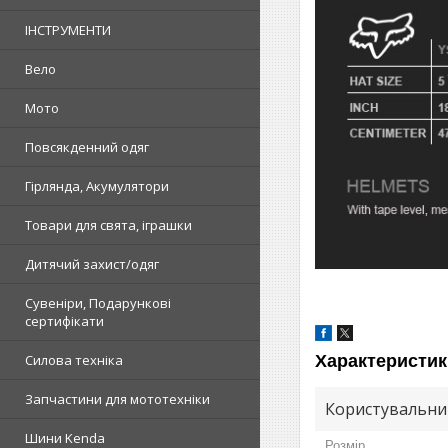
ІНСТРУМЕНТИ
Вело
Мото
Повсякденний одяг
Гірлянда, Акумулятори
Товари для свята, іграшки
Дитячий захист/одяг
Сувеніри, Подарункові
сертифікати
Характеристик
Силова техніка
Запчастини для мототехніки
Користувальни
Шини Kenda
Розмір