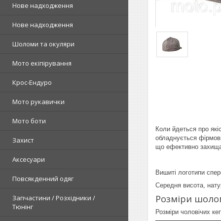
Нове надходження
Нове надходження
Шоломи та окуляри
Мото екіпірування
Крос-Ендуро
Мото рукавички
Мото боти
Коли йдеться про які
обладнується фірмови
Захист
що ефективно захищає
Аксесуари
Вишиті логотипи спер
Повсякденний одяг
Середня висота, нату
Розміри шоло
Запчастини / Розхідники /
Тюнінг
Розміри чоловічих ке