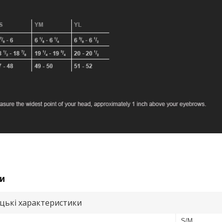
и
цькі характеристики
S/M