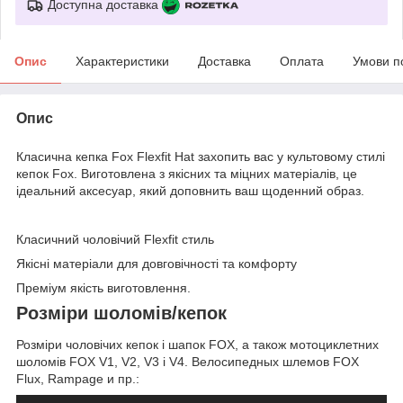
Доступна доставка
Опис
Характеристики
Доставка
Оплата
Умови п
Опис
Класична кепка Fox Flexfit Hat захопить вас у культовому стилі
кепок Fox. Виготовлена з якісних та міцних матеріалів, це
ідеальний аксесуар, який доповнить ваш щоденний образ.
Класичний чоловічий Flexfit стиль
Якісні матеріали для довговічності та комфорту
Преміум якість виготовлення.
Розміри шоломів/кепок
Розміри чоловічих кепок і шапок FOX, а також мотоциклетних
шоломів FOX V1, V2, V3 і V4. Велосипедных шлемов FOX
Flux, Rampage и пр.: