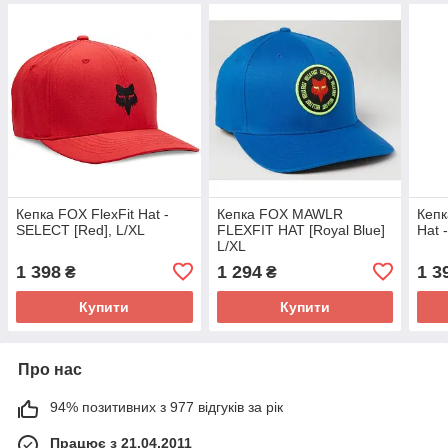
Кепка FOX FlexFit Hat -
Кепка FOX MAWLR
Кепк
SELECT [Red], L/XL
FLEXFIT HAT [Royal Blue]
Hat 
L/XL
1 398
1 294
1 3
₴
₴
Купити
Купити
Про нас
94% позитивних з 977 відгуків за рік
Працює з 21.04.2011