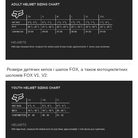
Розміри дитячих кепок і шапок FOX, а також мотоциклетних
шоломів FOX V1, V2: