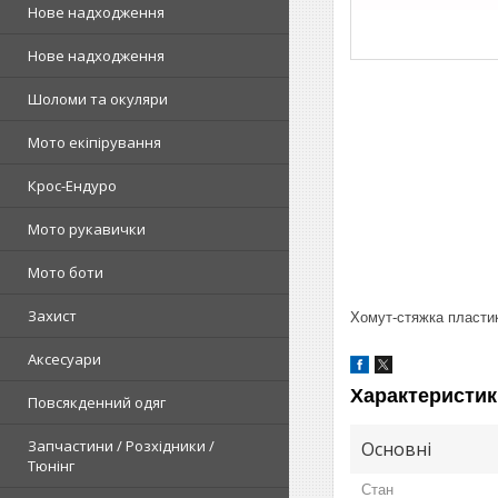
Нове надходження
Нове надходження
Шоломи та окуляри
Мото екіпірування
Крос-Ендуро
Мото рукавички
Мото боти
Захист
Хомут-стяжка пластик
Аксесуари
Характеристик
Повсякденний одяг
Запчастини / Розхідники /
Основні
Тюнінг
Стан