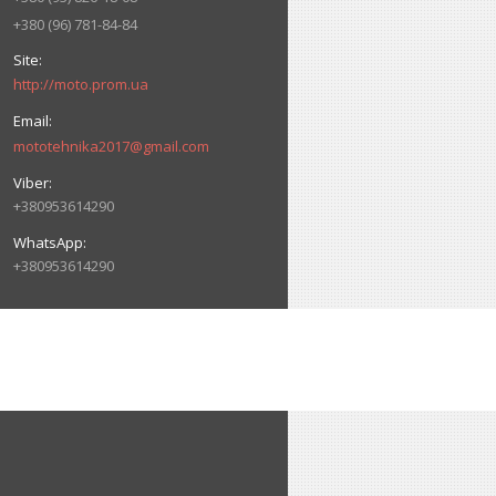
+380 (96) 781-84-84
http://moto.prom.ua
mototehnika2017@gmail.com
+380953614290
+380953614290