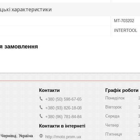
цькі характеристики
MT-703202
INTERTOOL
я замовлення
Графік роботи
Понеділок
+380 (50) 598-67-65
Вівторок
+380 (93) 826-18-08
Середа
+380 (96) 781-84-84
Четвер
Пʼятниця
Чернівці, Україна
http://moto.prom.ua