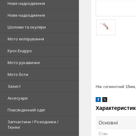
Нове надходження
Нове надходження
Шоломи та окуляри
Мото екіпірування
Крос-Ендуро
Мото рукавички
Мото боти
Захист
Ніж сегментний 18мм,
Аксесуари
Характеристик
Повсякденний одяг
Запчастини / Розхідники /
Основні
Тюнінг
Стан