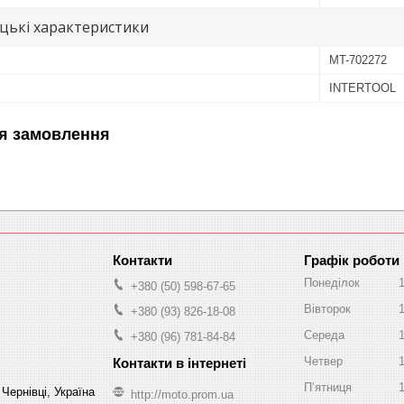
цькі характеристики
MT-702272
INTERTOOL
я замовлення
Графік роботи
Понеділок
+380 (50) 598-67-65
Вівторок
+380 (93) 826-18-08
Середа
+380 (96) 781-84-84
Четвер
Пʼятниця
Чернівці, Україна
http://moto.prom.ua