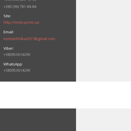
+380 (96) 781-84-84
http://moto.prom.ua
mototehnika2017@gmail.com
+380953614290
+380953614290