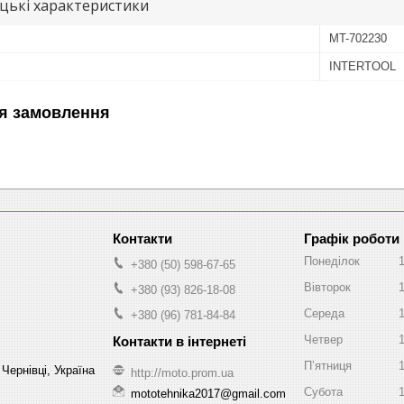
цькі характеристики
MT-702230
INTERTOOL
я замовлення
Графік роботи
Понеділок
+380 (50) 598-67-65
Вівторок
+380 (93) 826-18-08
Середа
+380 (96) 781-84-84
Четвер
Пʼятниця
Чернівці, Україна
http://moto.prom.ua
Субота
mototehnika2017@gmail.com