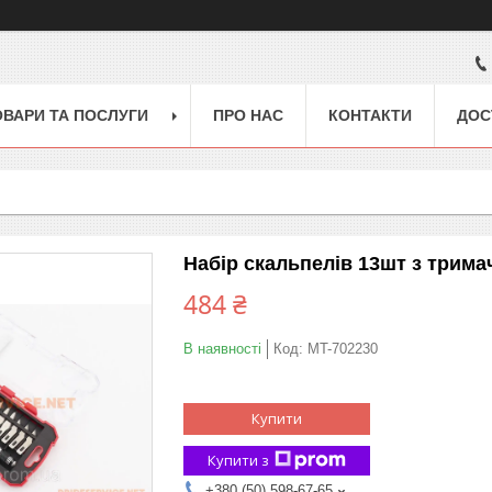
ОВАРИ ТА ПОСЛУГИ
ПРО НАС
КОНТАКТИ
ДОС
Набір скальпелів 13шт з трима
484 ₴
В наявності
Код:
MT-702230
Купити
Купити з
+380 (50) 598-67-65