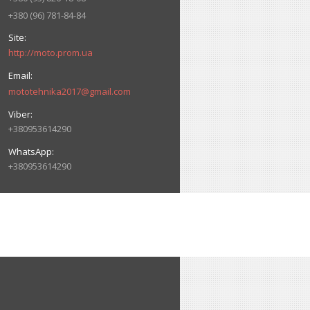
+380 (96) 781-84-84
http://moto.prom.ua
mototehnika2017@gmail.com
+380953614290
+380953614290