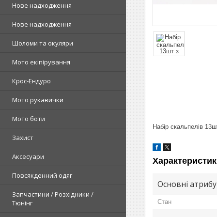
Нове надходження
Нове надходження
Шоломи та окуляри
Мото екіпірування
Крос-Ендуро
Мото рукавички
Мото боти
Набір скальпелів 13ш
Захист
Аксесуари
Характеристик
Повсякденний одяг
Основні атриб
Запчастини / Розхідники /
Стан
Тюнінг