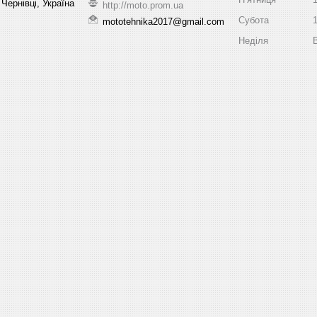
Чернівці, Україна
http://moto.prom.ua
Субота
mototehnika2017@gmail.com
Неділя