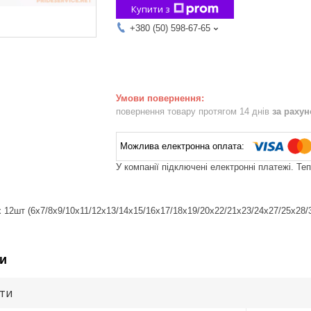
Купити з
+380 (50) 598-67-65
повернення товару протягом 14 днів
за раху
У компанії підключені електронні платежі. Те
х 12шт (6x7/8x9/10x11/12x13/14x15/16x17/18x19/20x22/21x23/24x27/25x28/
и
ути