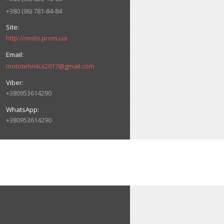
+380 (96) 781-84-84
http://moto.prom.ua
mototehnika2017@gmail.com
+380953614290
+380953614290