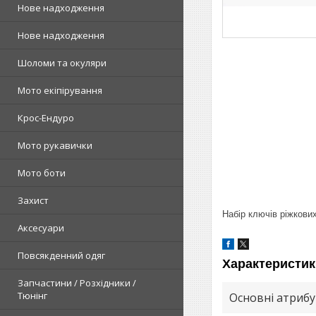
Нове надходження
Нове надходження
Шоломи та окуляри
Мото екіпірування
Крос-Ендуро
Мото рукавички
Мото боти
Захист
Набір ключів ріжкови
Аксесуари
Повсякденний одяг
Характеристик
Запчастини / Розхідники /
Тюнінг
Основні атриб