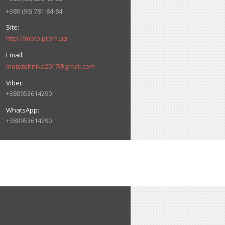
+380 (96) 781-84-84
http://moto.prom.ua
mototehnika2017@gmail.com
+380953614290
+380953614290