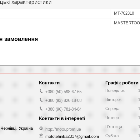
цькі характеристики
MT-702310
MASTERTOO
я замовлення
Графік роботи
Понеділок
+380 (50) 598-67-65
Вівторок
+380 (93) 826-18-08
Середа
+380 (96) 781-84-84
Четвер
Пʼятниця
Чернівці, Україна
http://moto.prom.ua
Субота
mototehnika2017@gmail.com