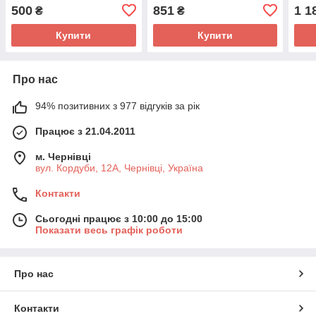
лопатки, к-кт для ремонту
Ø4,0мм, к-кт
500
851
1 1
₴
₴
коліс з клеєм), KL-9809
Купити
Купити
Про нас
94% позитивних з 977 відгуків за рік
Працює з 21.04.2011
м. Чернівці
вул. Кордуби, 12А, Чернівці, Україна
Контакти
Сьогодні працює з 10:00 до 15:00
Показати весь графік роботи
Про нас
Контакти