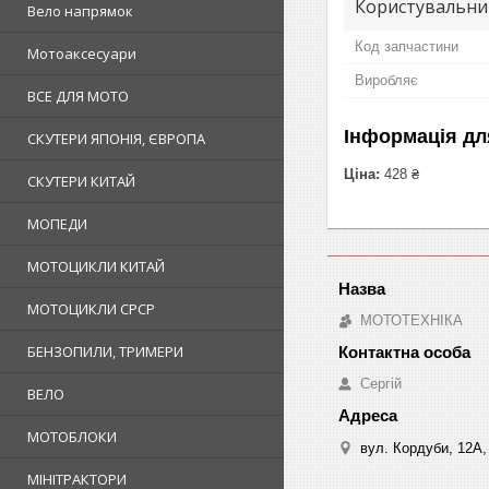
Користувальни
Вело напрямок
Код запчастини
Мотоаксесуари
Виробляє
ВСЕ ДЛЯ МОТО
Інформація дл
СКУТЕРИ ЯПОНІЯ, ЄВРОПА
Ціна:
428 ₴
СКУТЕРИ КИТАЙ
МОПЕДИ
МОТОЦИКЛИ КИТАЙ
МОТОЦИКЛИ СРСР
МОТОТЕХНІКА
БЕНЗОПИЛИ, ТРИМЕРИ
Сергій
ВЕЛО
МОТОБЛОКИ
вул. Кордуби, 12А, 
МІНІТРАКТОРИ