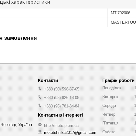
цькі характеристики
MT-702006
MASTERTOO
я замовлення
Графік роботи
Понеділок
+380 (50) 598-67-65
Вівторок
+380 (93) 826-18-08
Середа
+380 (96) 781-84-84
Четвер
Пʼятниця
Чернівці, Україна
http://moto.prom.ua
Субота
mototehnika2017@gmail.com