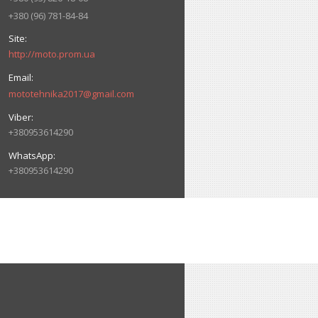
+380 (96) 781-84-84
http://moto.prom.ua
mototehnika2017@gmail.com
+380953614290
+380953614290