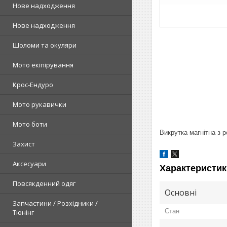
Нове надходження
Нове надходження
Шоломи та окуляри
Мото екіпірування
Крос-Ендуро
Мото рукавички
Мото боти
Викрутка магнітна з р
Захист
Аксесуари
Характеристик
Повсякденний одяг
Основні
Запчастини / Розхідники /
Стан
Тюнінг