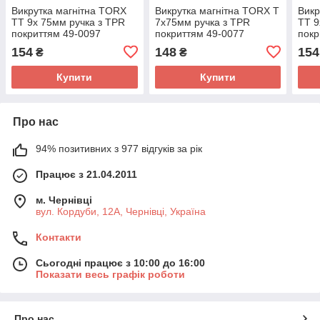
Викрутка магнітна TORX
Викрутка магнітна TORX T
Викр
TT 9x 75мм ручка з TPR
7x75мм ручка з TPR
TT 9
покриттям 49-0097
покриттям 49-0077
покр
154
148
154
₴
₴
Купити
Купити
Про нас
94% позитивних з 977 відгуків за рік
Працює з 21.04.2011
м. Чернівці
вул. Кордуби, 12А, Чернівці, Україна
Контакти
Сьогодні працює з 10:00 до 16:00
Показати весь графік роботи
Про нас