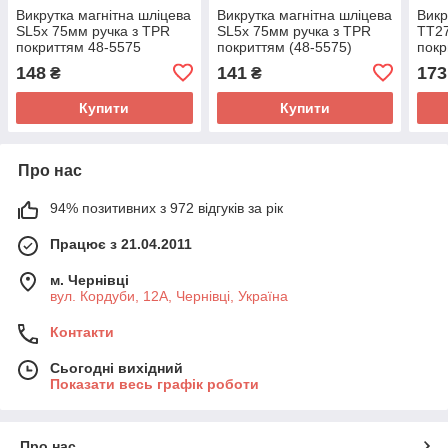
Викрутка магнітна шліцева
Викрутка магнітна шліцева
Викр
SL5x 75мм ручка з TPR
SL5x 75мм ручка з TPR
TT27
покриттям 48-5575
покриттям (48-5575)
покр
148
141
173
₴
₴
Купити
Купити
Про нас
94% позитивних з 972 відгуків за рік
Працює з 21.04.2011
м. Чернівці
вул. Кордуби, 12А, Чернівці, Україна
Контакти
Сьогодні вихідний
Показати весь графік роботи
Про нас