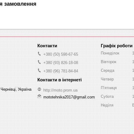
я замовлення
Графік роботи
Понеділок
+380 (50) 598-67-65
Вівторок
+380 (93) 826-18-08
Середа
+380 (96) 781-84-84
Четвер
Пʼятниця
Чернівці, Україна
http://moto.prom.ua
Субота
mototehnika2017@gmail.com
Неділя