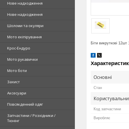
Нове надходження
Нове надходження
Шоломи та окуляри
Мото екіпірування
Біти викруткові 12шт 
Крос-Ендуро
Мото рукавички
Характеристик
Мото боти
Основні
Захист
Стан
Аксесуари
Користувальни
Повсякденний одяг
Код запчастини
Запчастини / Розхідники /
Виробляє
Тюнінг