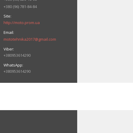
+380 (96) 781-84-84
http://moto.prom.ua
mototehnika2017@gmail.com
+380953614290
+380953614290