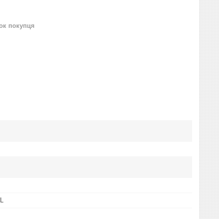
нок покупця
L