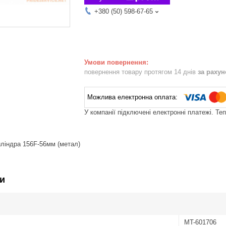
+380 (50) 598-67-65
повернення товару протягом 14 днів
за раху
У компанії підключені електронні платежі. Те
ліндра 156F-56мм (метал)
и
MT-601706