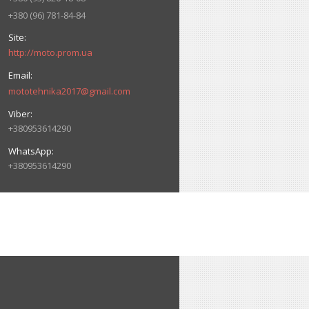
+380 (96) 781-84-84
http://moto.prom.ua
mototehnika2017@gmail.com
+380953614290
+380953614290