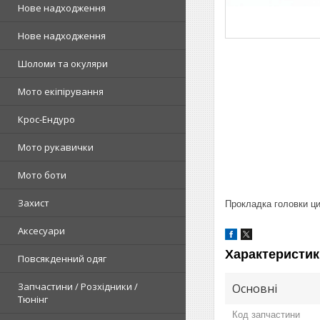
Нове надходження
Нове надходження
Шоломи та окуляри
Мото екіпірування
Крос-Ендуро
Мото рукавички
Мото боти
Захист
Прокладка головки ци
Аксесуари
Характеристик
Повсякденний одяг
Запчастини / Розхідники /
Основні
Тюнінг
Код запчастини