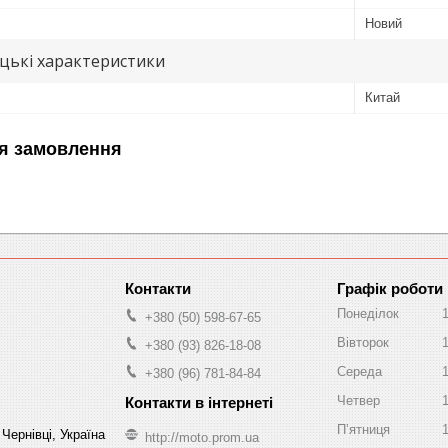
Новий
цькі характеристики
Китай
я замовлення
Графік роботи
Понеділок
+380 (50) 598-67-65
Вівторок
+380 (93) 826-18-08
Середа
+380 (96) 781-84-84
Четвер
Пʼятниця
Чернівці, Україна
http://moto.prom.ua