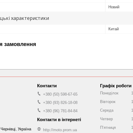
Новий
цькі характеристики
Китай
я замовлення
Графік роботи
Понеділок
+380 (50) 598-67-65
Вівторок
+380 (93) 826-18-08
Середа
+380 (96) 781-84-84
Четвер
Пʼятниця
Чернівці, Україна
http://moto.prom.ua