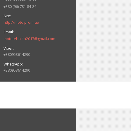
+380 (96) 781-84-84
http://moto.prom.ua
mototehnika2017@gmail.com
+380953614290
+380953614290