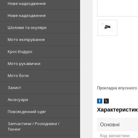
Нове надходження
Нове надходження
Шоломи та окуляри
Мото екіпірування
Крос-Ендуро
Мото рукавички
Мото боти
Захист
Прокладка впускного 
Аксесуари
Характеристик
Повсякденний одяг
Запчастини / Розхідники /
Основні
Тюнінг
Код запчастини