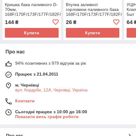
Кришка бака паливного D-
Втулка заливної
УЦІ
70мм,
горловини паливного бака
Клап
168F/170F/173F/177F/182F/188F/190F,
168F/170F/173F/177F/182F/188F/
5шт
метал, "ХРОМ", тип 2
173F
144
26
64
₴
₴
(ірж
Купити
Купити
Про нас
94% позитивних з 979 відгуків за рік
Працює з 21.04.2011
м. Чернівці
вул. Кордуби, 12А, Чернівці, Україна
Контакти
Сьогодні працює з 10:00 до 16:00
Показати весь графік роботи
Про нас