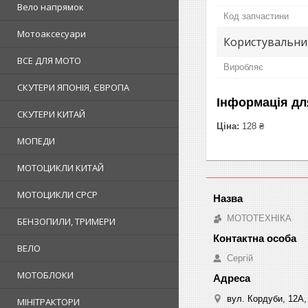
Вело напрямок
Код запчастини
Мотоаксесуари
Користувальни
ВСЕ ДЛЯ МОТО
Виробляє
СКУТЕРИ ЯПОНІЯ, ЄВРОПА
Інформація дл
СКУТЕРИ КИТАЙ
Ціна:
128 ₴
МОПЕДИ
МОТОЦИКЛИ КИТАЙ
МОТОЦИКЛИ СРСР
МОТОТЕХНІКА
БЕНЗОПИЛИ, ТРИМЕРИ
ВЕЛО
Сергій
МОТОБЛОКИ
вул. Кордуби, 12А, 
МІНІТРАКТОРИ