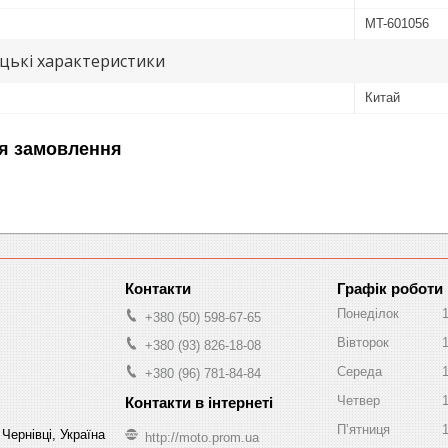
MT-601056
цькі характеристики
Китай
я замовлення
Графік роботи
Понеділок
+380 (50) 598-67-65
Вівторок
+380 (93) 826-18-08
Середа
+380 (96) 781-84-84
Четвер
Пʼятниця
Чернівці, Україна
http://moto.prom.ua