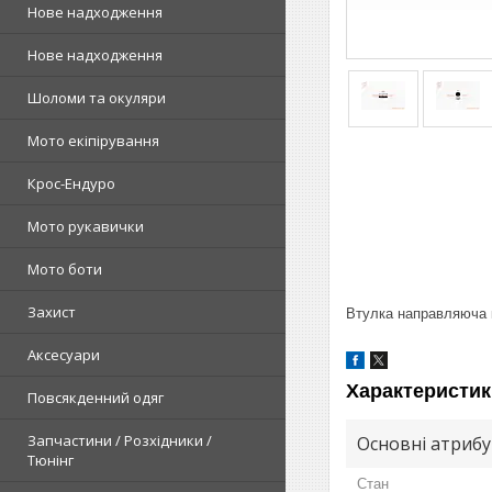
Нове надходження
Нове надходження
Шоломи та окуляри
Мото екіпірування
Крос-Ендуро
Мото рукавички
Мото боти
Захист
Втулка направляюча 
Аксесуари
Характеристик
Повсякденний одяг
Запчастини / Розхідники /
Основні атриб
Тюнінг
Стан