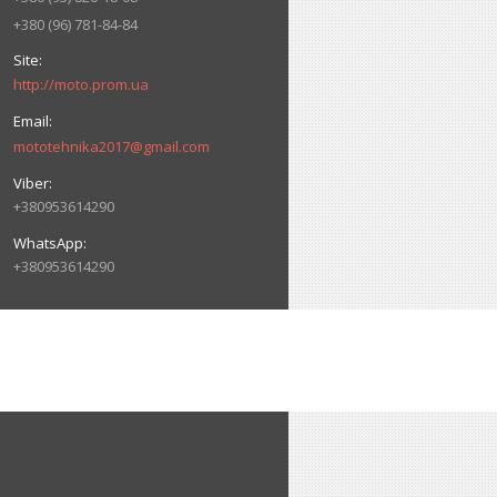
+380 (96) 781-84-84
http://moto.prom.ua
mototehnika2017@gmail.com
+380953614290
+380953614290