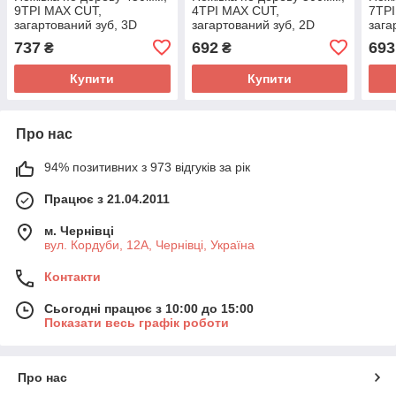
9TPI MAX CUT,
4TPI MAX CUT,
7TPI
загартований зуб, 3D
загартований зуб, 2D
зага
заточування, тефлонове
заточування (14-2650)
зато
737
692
693
₴
₴
покриття, BLACK
покр
ALLIGATOR (14-2445)
Купити
Купити
Про нас
94% позитивних з 973 відгуків за рік
Працює з 21.04.2011
м. Чернівці
вул. Кордуби, 12А, Чернівці, Україна
Контакти
Сьогодні працює з 10:00 до 15:00
Показати весь графік роботи
Про нас