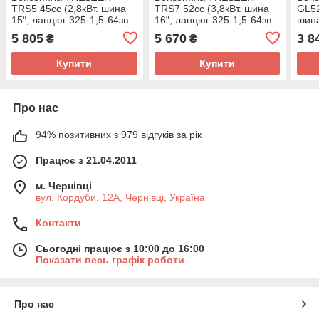
TRS5 45cc (2,8кВт. шина
TRS7 52cc (3,8кВт. шина
GL52
15", ланцюг 325-1,5-64зв.
16", ланцюг 325-1,5-64зв.
шина
квад. зуб) з
квад. зуб) з
72зв
5 805
5 670
3 8
₴
₴
підкачуванням, плавний
підкачуванням, плавний
пуск
пуск
Купити
Купити
Про нас
94% позитивних з 979 відгуків за рік
Працює з 21.04.2011
м. Чернівці
вул. Кордуби, 12А, Чернівці, Україна
Контакти
Сьогодні працює з 10:00 до 16:00
Показати весь графік роботи
Про нас