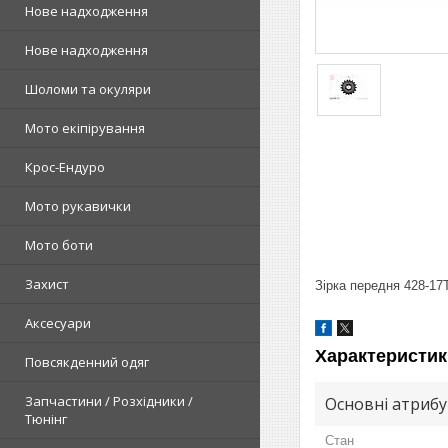
Нове надходження
Нове надходження
Шоломи та окуляри
Мото екіпірування
Крос-Ендуро
Мото рукавички
Мото боти
Захист
Зірка передня 428-17
Аксесуари
Характеристик
Повсякденний одяг
Запчастини / Розхідники /
Основні атриб
Тюнінг
Стан