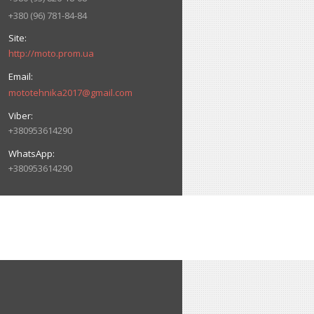
+380 (96) 781-84-84
http://moto.prom.ua
mototehnika2017@gmail.com
+380953614290
+380953614290