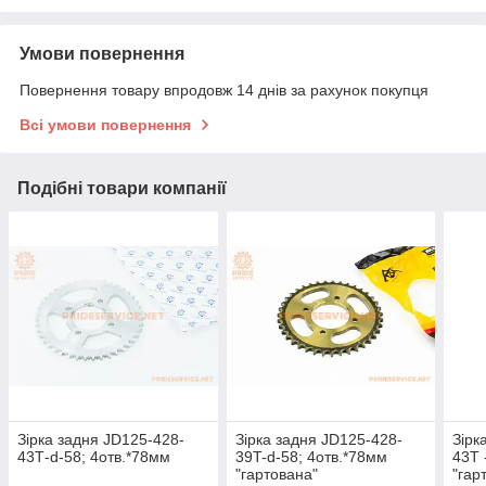
Умови повернення
Повернення товару впродовж 14 днів за рахунок покупця
Всі умови повернення
Подібні товари компанії
Зірка задня JD125-428-
Зірка задня JD125-428-
Зірк
43Т-d-58; 4отв.*78мм
39T-d-58; 4отв.*78мм
43Т 
"гартована"
"гар