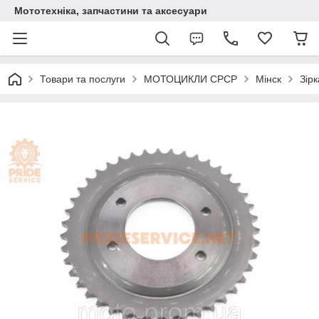
Мототехніка, запчастини та аксесуари
Товари та послуги
МОТОЦИКЛИ СРСР
Мінск
Зірк