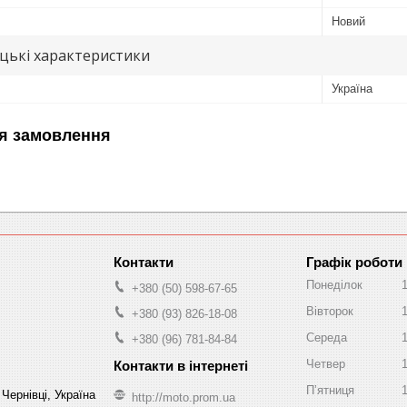
Новий
цькі характеристики
Україна
я замовлення
Графік роботи
Понеділок
+380 (50) 598-67-65
Вівторок
+380 (93) 826-18-08
Середа
+380 (96) 781-84-84
Четвер
Пʼятниця
Чернівці, Україна
http://moto.prom.ua