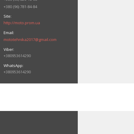
+380 (96) 781-84-84
http://moto.prom.ua
mototehnika2017@gmail.com
+380953614290
+380953614290