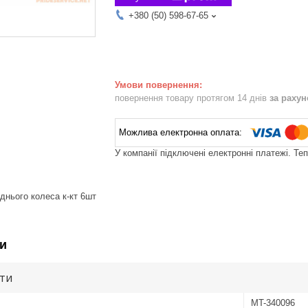
+380 (50) 598-67-65
повернення товару протягом 14 днів
за раху
У компанії підключені електронні платежі. Те
днього колеса к-кт 6шт
и
ути
MT-340096