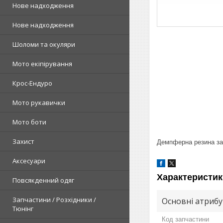
Нове надходження
Нове надходження
Шоломи та окуляри
Мото екіпірування
Крос-Ендуро
Мото рукавички
Мото боти
Захист
Демпферна резина за
Аксесуари
Характеристик
Повсякденний одяг
Запчастини / Розхідники /
Основні атриб
Тюнінг
Код запчастини