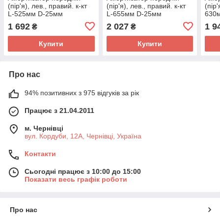
(пір'я), лев., правий. к-кт
(пір'я), лев., правий. к-кт
(пір'
L-525мм D-25мм
L-655мм D-25мм
630
(пружина зовні)
(пружина всередині)
1 692
2 027
1 9
₴
₴
Купити
Купити
Про нас
94% позитивних з 975 відгуків за рік
Працює з 21.04.2011
м. Чернівці
вул. Кордуби, 12А, Чернівці, Україна
Контакти
Сьогодні працює з 10:00 до 15:00
Показати весь графік роботи
Про нас