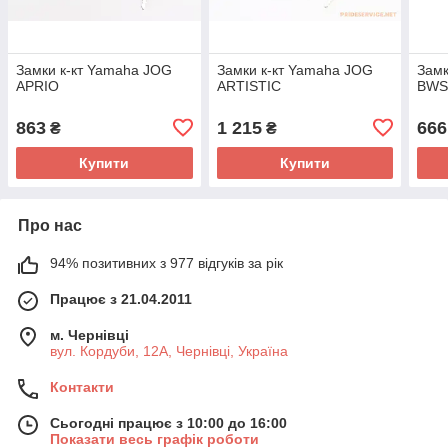
Замки к-кт Yamaha JOG
Замки к-кт Yamaha JOG
Замк
APRIO
ARTISTIC
BW
863
1 215
666
₴
₴
Купити
Купити
Про нас
94% позитивних з 977 відгуків за рік
Працює з 21.04.2011
м. Чернівці
вул. Кордуби, 12А, Чернівці, Україна
Контакти
Сьогодні працює з 10:00 до 16:00
Показати весь графік роботи