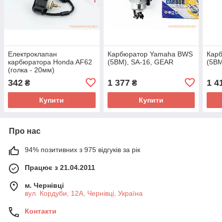
Електроклапан
Карбюратор Yamaha BWS
Кар
карбюратора Honda AF62
(5BM), SA-16, GEAR
(5BM
(голка - 20мм)
342
1 377
1 4
₴
₴
Купити
Купити
Про нас
94% позитивних з 975 відгуків за рік
Працює з 21.04.2011
м. Чернівці
вул. Кордуби, 12А, Чернівці, Україна
Контакти