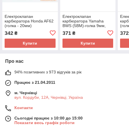
Електроклапан
Електроклапан
Елек
карбюратора Honda AF62
карбюратора Yamaha
кар
(голка - 20мм)
BWS (5BM)-голка 9мм,
(гол
"посадка" d-20мм
342
371
372
₴
₴
Купити
Купити
Про нас
94% позитивних з 973 відгуків за рік
Працює з 21.04.2011
м. Чернівці
вул. Кордуби, 12А, Чернівці, Україна
Контакти
Сьогодні працює з 10:00 до 15:00
Показати весь графік роботи