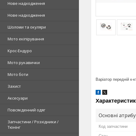
Нове надходження
Нове надходження
Шоломи та окуляри
Мото екіпірування
Крос-Ендуро
Мото рукавички
Мото боти
Варіатор передній к-
Захист
Аксесуари
Характеристик
Повсякденний одяг
Основні атриб
Запчастини / Розхідники /
Код запчастини
Тюнінг
Стан