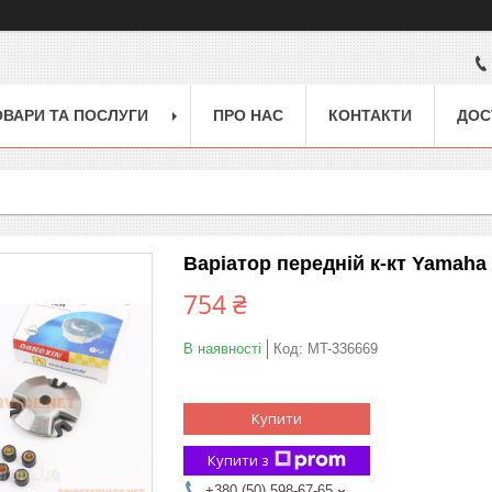
ОВАРИ ТА ПОСЛУГИ
ПРО НАС
КОНТАКТИ
ДОС
Варіатор передній к-кт Yamaha 
754 ₴
В наявності
Код:
MT-336669
Купити
Купити з
+380 (50) 598-67-65