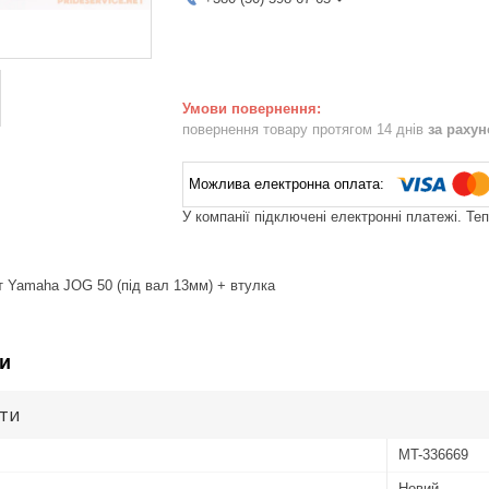
повернення товару протягом 14 днів
за раху
У компанії підключені електронні платежі. Те
кт Yamaha JOG 50 (під вал 13мм) + втулка
и
ути
MT-336669
Новий