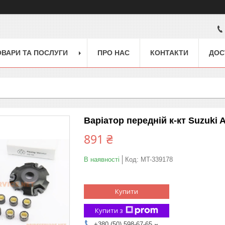
ОВАРИ ТА ПОСЛУГИ
ПРО НАС
КОНТАКТИ
ДОС
Варіатор передній к-кт Suzuki 
891 ₴
В наявності
Код:
MT-339178
Купити
Купити з
+380 (50) 598-67-65