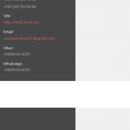
+380 (96) 781-84-84
http://moto.prom.ua
mototehnika2017@gmail.com
+380953614290
+380953614290