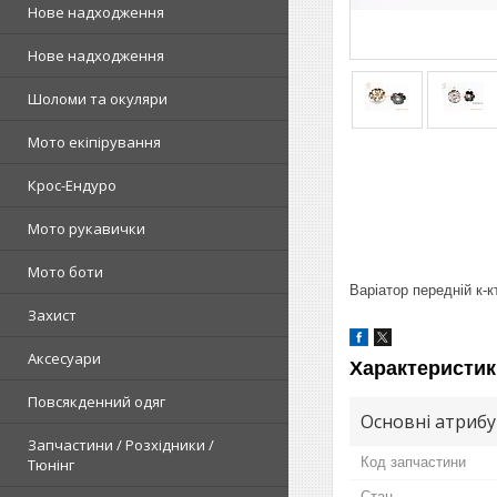
Нове надходження
Нове надходження
Шоломи та окуляри
Мото екіпірування
Крос-Ендуро
Мото рукавички
Мото боти
Варіатор передній к-к
Захист
Аксесуари
Характеристик
Повсякденний одяг
Основні атриб
Запчастини / Розхідники /
Код запчастини
Тюнінг
Стан