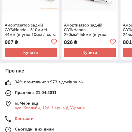
Амортизатор задній
Амортизатор задній
Амор
GY6/Honda - 310мм*d-
GY6/Honda -
GY6
44мм (втулка 10мм / вилка
290мм*d55мм (втулка
245м
8мм), чорний (без
10мм / вилка 8мм) регул.,
10мм
907
826
801
₴
₴
пакування)
червоний
чер
Купити
Купити
Про нас
94% позитивних з 973 відгуків за рік
Працює з 21.04.2011
м. Чернівці
вул. Кордуби, 12А, Чернівці, Україна
Контакти
Сьогодні вихідний