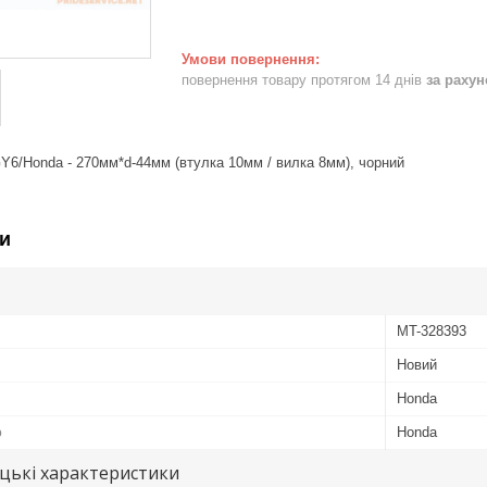
повернення товару протягом 14 днів
за раху
Y6/Honda - 270мм*d-44мм (втулка 10мм / вилка 8мм), чорний
и
MT-328393
Новий
Honda
ю
Honda
цькі характеристики