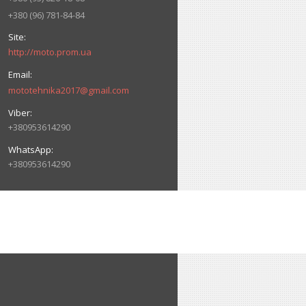
+380 (96) 781-84-84
http://moto.prom.ua
mototehnika2017@gmail.com
+380953614290
+380953614290