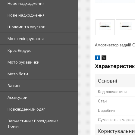
Нове надходження
Нове надходження
Шоломи та окуляри
Мото екіпірування
Амортизатор задній G
Крос-Ендуро
Мото рукавички
Характеристик
Мото боти
Основні
Захист
Код запчастини
Аксесуари
Стан
Повсякденний одяг
Виробник
Сумісність з марко
Запчастини / Розхідники /
Тюнінг
Користувальни