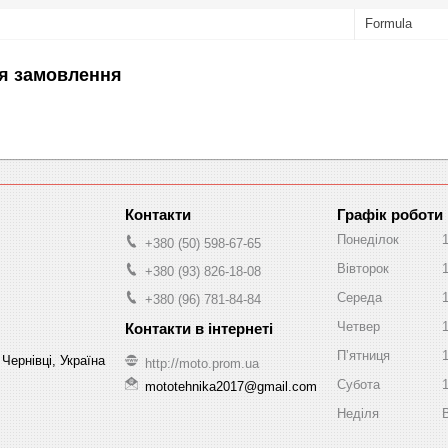
Formula
я замовлення
Графік роботи
Понеділок
+380 (50) 598-67-65
Вівторок
+380 (93) 826-18-08
Середа
+380 (96) 781-84-84
Четвер
Пʼятниця
Чернівці, Україна
http://moto.prom.ua
Субота
mototehnika2017@gmail.com
Неділя