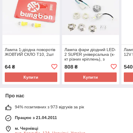
Лампа 1-діодна поворотів
Лампа фари діодний LED-
Ламп
ЖОВТИЙ СКЛО T10, 2шт
2 SUPER універсальна (к-
12V
кт різних кріплень), з
стабілізатором
64
808
540
₴
₴
Купити
Купити
Про нас
94% позитивних з 973 відгуків за рік
Працює з 21.04.2011
м. Чернівці
вул. Кордуби, 12А, Чернівці, Україна