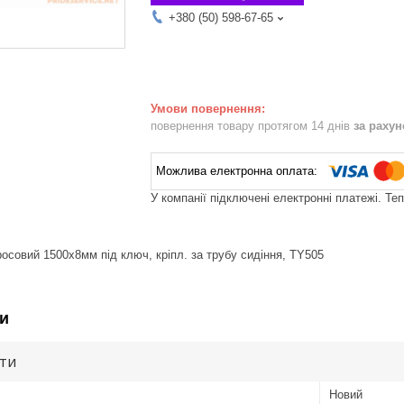
+380 (50) 598-67-65
повернення товару протягом 14 днів
за раху
У компанії підключені електронні платежі. Те
росовий 1500х8мм під ключ, кріпл. за трубу сидіння, TY505
и
ути
Новий