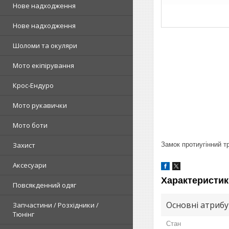
Нове надходження
Нове надходження
Шоломи та окуляри
Мото екіпірування
Крос-Ендуро
Мото рукавички
Мото боти
Захист
Замок протиугінний т
Аксесуари
Характеристик
Повсякденний одяг
Основні атриб
Запчастини / Розхідники /
Тюнінг
Стан