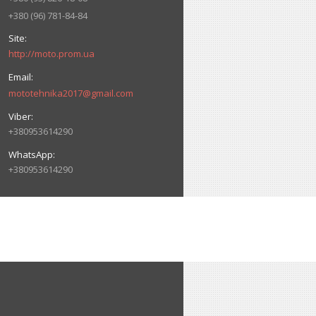
+380 (96) 781-84-84
http://moto.prom.ua
mototehnika2017@gmail.com
+380953614290
+380953614290