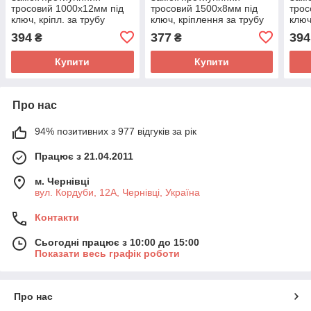
тросовий 1000х12мм під
тросовий 1500х8мм під
трос
ключ, кріпл. за трубу
ключ, кріплення за трубу
ключ
сидіння, 515
сидіння, TY555
сиді
394
377
394
₴
₴
Купити
Купити
Про нас
94% позитивних з 977 відгуків за рік
Працює з 21.04.2011
м. Чернівці
вул. Кордуби, 12А, Чернівці, Україна
Контакти
Сьогодні працює з 10:00 до 15:00
Показати весь графік роботи
Про нас